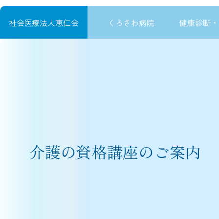
社会医療法人恵仁会
くろさわ病院
健康診断・
内
容
を
ス
キ
ッ
プ
介護の資格講座のご案内