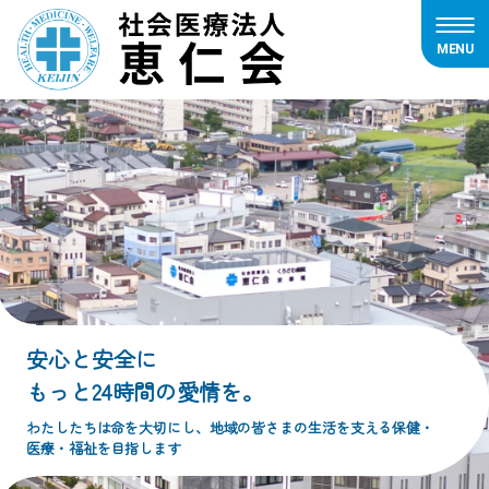
MENU
内
容
を
ス
キ
ッ
プ
安心と安全に
もっと24時間の愛情を。
わたしたちは命を大切にし、地域の皆さまの生活を支える保健・
医療・福祉を目指します