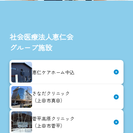
社会医療法人恵仁会
グループ施設
恵仁ケアホーム中込
さなだクリニック
（上田市真田）
菅平高原クリニック
（上田市菅平）