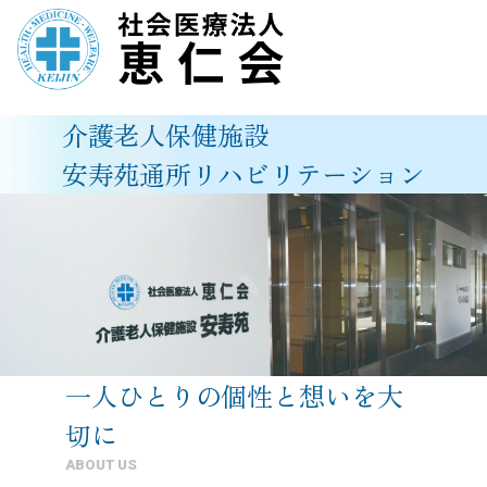
内
容
介護老人保健施設
を
安寿苑通所リハビリテーション
ス
キ
ッ
プ
一人ひとりの個性と想いを大
切に
ABOUT US