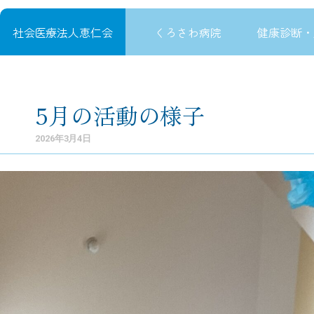
社会医療法人恵仁会
くろさわ病院
健康診断・
内
容
を
5月の活動の様子
ス
キ
2026年3月4日
ッ
プ