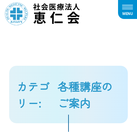
MENU
内
容
を
ス
キ
ッ
プ
カテゴ
各種講座の
リー:
ご案内