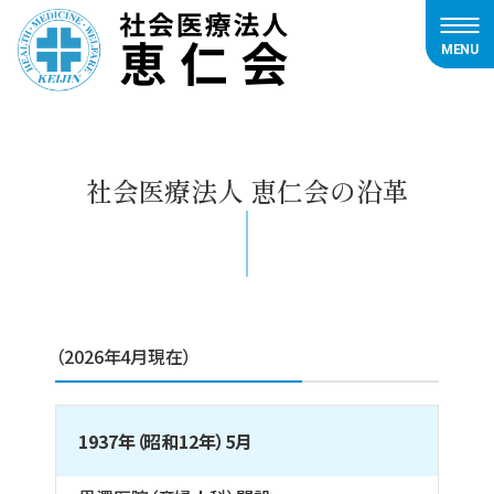
MENU
内
容
を
ス
社会医療法人 恵仁会の沿革
キ
ッ
プ
（2026年4月現在）
1937年（昭和12年）5月