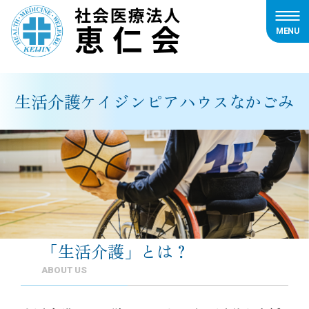
MENU
内
容
を
生活介護ケイジンピアハウスなかごみ
ス
キ
ッ
プ
「生活介護」とは？
ABOUT US