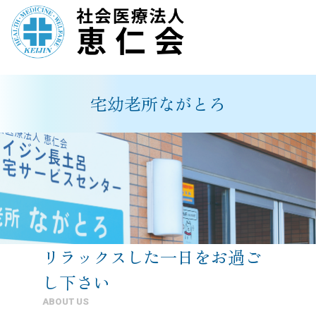
内
容
を
宅幼老所ながとろ
ス
キ
ッ
プ
リラックスした一日をお過ご
し下さい
ABOUT US