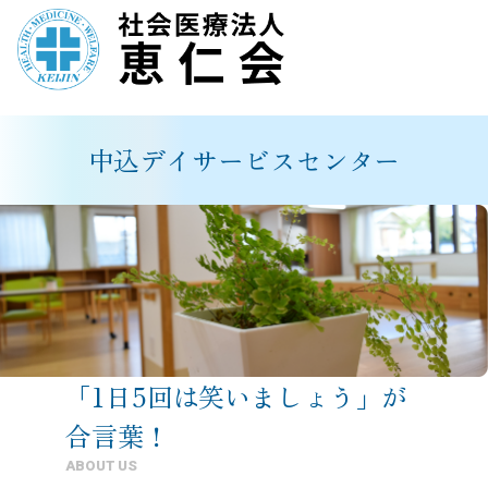
内
容
を
中込デイサービスセンター
ス
キ
ッ
プ
「1日5回は笑いましょう」が
合言葉！
ABOUT US